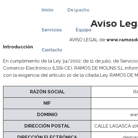
despacho@ramosdemolins.com
Inicio
Despacho
Aviso Leg
Aviso Legal
Servicios
Equipo
AVISO LEGAL de
www.ramosd
Introducción
Contacto
En cumplimiento de la Ley 34/2002, de 11 de julio, de Servici
Comercio Electrónico (LSSI-CE), RAMOS DE MOLINS S.L informa
con la exigencia del artículo 10 de la citada Ley, RAMOS DE M
RAZÓN SOCIAL
R
NIF
DOMINIO
www
DIRECCIÓN POSTAL
CALLE LAGASCA 106
DIRECCIÓN ELECTRÓNICA
despa